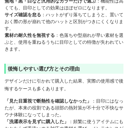
無地・黒・白など汎用的なカラーだけで選ぶ
：機能性は高
くても、目印としての効果はほぼゼロになります。
サイズ確認を怠る
：ハットがずり落ちてしまうと、置いて
おく際の形が崩れて他のハットと区別がつきにくくなりま
す。
素材の耐久性を無視する
：色落ちや型崩れが早い素材を選
ぶと、使用を重ねるうちに目印としての特徴が失われてい
きます。
後悔しやすい選び方とその理由
デザインだけに引かれて購入した結果、実際の使用感で後
悔するケースも多くあります。
「見た目重視で断熱性を確認しなかった」
：目印にはなっ
たが、本来の役割である頭部の熱対策が不十分で不快なサ
ウナ体験になってしまった。
「洗濯表示を見ずに購入した」
：頻繁に使うアイテムにも