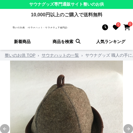
サウナグッズ
専門通販サイト
整いのお供
10,000
円以上のご購入で送料無料
0
0
新着商品
商品を検索
人気ランキング
整いのお供 TOP
›
サウナハットの一覧
›
サウナグッズ 職人の手
Previous slide
Ne