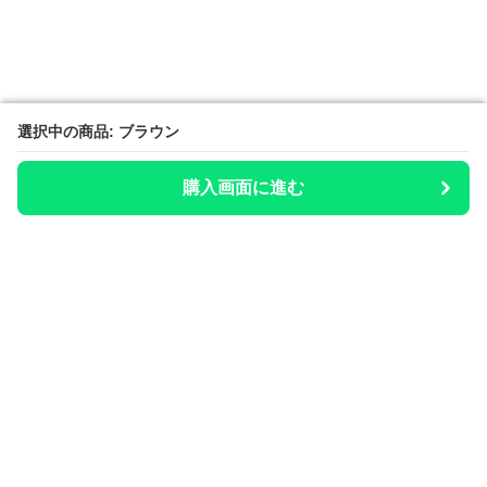
選択中の商品: ブラウン
選択中の商品: ブラウン
購入画面に進む
購入画面に進む
整いのお供
について