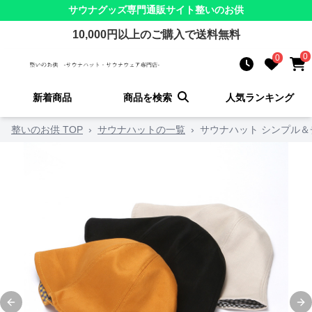
サウナグッズ
専門通販サイト
整いのお供
10,000
円以上のご購入で送料無料
0
0
新着商品
商品を検索
人気ランキング
整いのお供 TOP
›
サウナハットの一覧
›
サウナハット シンプル＆
Previous slide
Ne