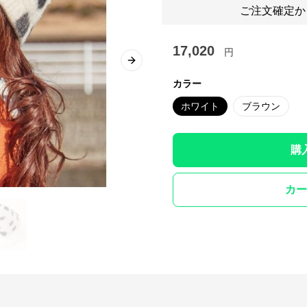
ご注文確定か
17,020
円
Next slide
カラー
ホワイト
ブラウン
購
カー