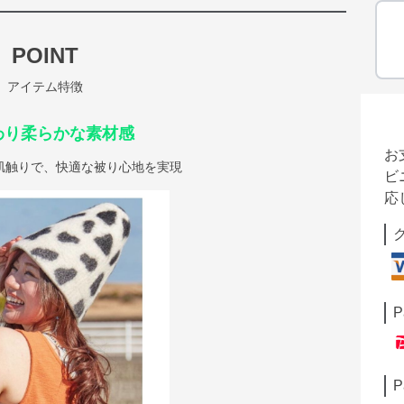
POINT
アイテム特徴
わり柔らかな素材感
お
肌触りで、快適な被り心地を実現
ビ
応
P
P