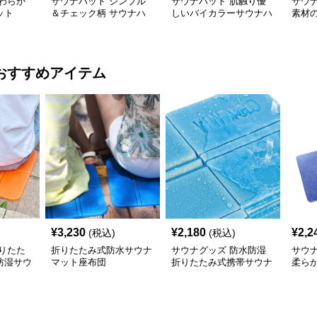
わらか
サウナハット シンプル
サウナハット 肌触り優
サウ
ット
＆チェック柄 サウナハ
しいバイカラーサウナハ
素材
ット
ット
ト
おすすめアイテム
¥
3,230
¥
2,180
¥
2,2
(税込)
(税込)
りたた
折りたたみ式防水サウナ
サウナグッズ 防水防湿
サウ
防湿サウ
マット座布団
折りたたみ式携帯サウナ
柔ら
マット
ット