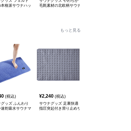
ナグッズ フェルト
サウナグッズ やわらか
サウナグッズ 通気性抜
の本格派サウナハッ
毛氈素材の北欧柄サウナ
群メッシュ素材のサウナ
ハット
ハット
もっと見る
40
¥
2,240
¥
6,400
(税込)
(税込)
(税込)
ナグッズ ふんわり
サウナグッズ 足裏快適
サウナグッズ サウナマ
か速乾吸水サウナマ
指圧突起付き滑り止めサ
ット 折りたたみ式 小型
ウナマット
レジャー用 休憩マット