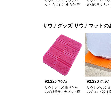
サウナハット サウナハ
サウナハット や
ット もこもこ 柔らか デ
素材のサウナハ
ザイン
サウナグッズ
サウナマット
の
¥
3,320
¥
3,330
(税込)
(税込)
サウナグッズ 折りたた
サウナグッズ 折
み式軽量サウナマット座
み式コンパクト
布団
ナマット