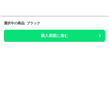
選択中の商品: ブラック
選択中の商品: ブラック
購入画面に進む
購入画面に進む
整いのお供
について