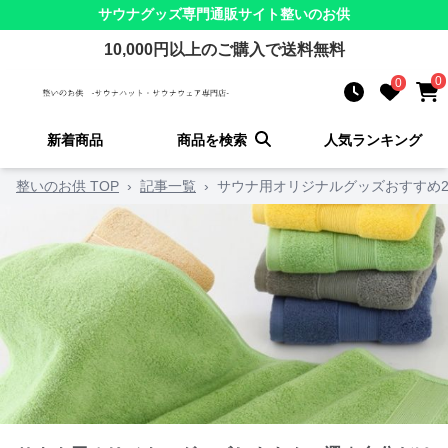
サウナグッズ
専門通販サイト
整いのお供
10,000
円以上のご購入で送料無料
0
0
新着商品
商品を検索
人気ランキング
整いのお供 TOP
›
記事一覧
›
サウナ用オリジナルグッズおすすめ