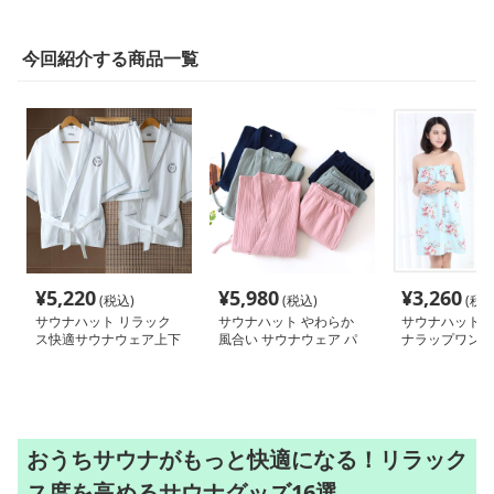
今回紹介する商品一覧
¥
5,220
¥
5,980
¥
3,260
(税込)
(税込)
(税込
サウナハット リラック
サウナハット やわらか
サウナハット 
ス快適サウナウェア上下
風合い サウナウェア パ
ナラップワンピ
セット
ジャマ上下セット
おうちサウナがもっと快適になる！リラック
ス度を高めるサウナグッズ16選