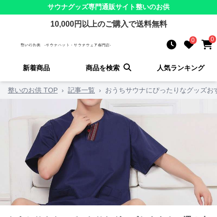
サウナグッズ
専門通販サイト
整いのお供
10,000
円以上のご購入で送料無料
0
0
新着商品
商品を検索
人気ランキング
整いのお供 TOP
›
記事一覧
›
おうちサウナにぴったりなグッズお