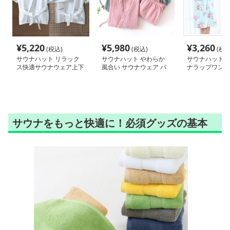
¥
5,220
¥
5,980
¥
3,260
(税込)
(税込)
(税込
サウナハット リラック
サウナハット やわらか
サウナハット 
ス快適サウナウェア上下
風合い サウナウェア パ
ナラップワンピ
セット
ジャマ上下セット
サウナをもっと快適に！必須グッズの基本