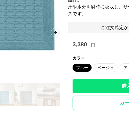
汗や水分を瞬時に吸収し、サ
ズです。
ご注文確定か
Next slide
3,380
円
カラー
ブルー
ベージュ
ア
購
カー