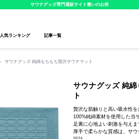
サウナグッズ
専門通販サイト
整いのお供
人気ランキング
記事一覧
›
サウナグッズ 純綿もちもち贅沢サウナマット
サウナグッズ 純
ト
贅沢な肌触りと高い吸水性を
100%純綿素材を使用した
足裏に心地よい刺激を与えま
厚手で柔らかな質感は、サウ
設計。