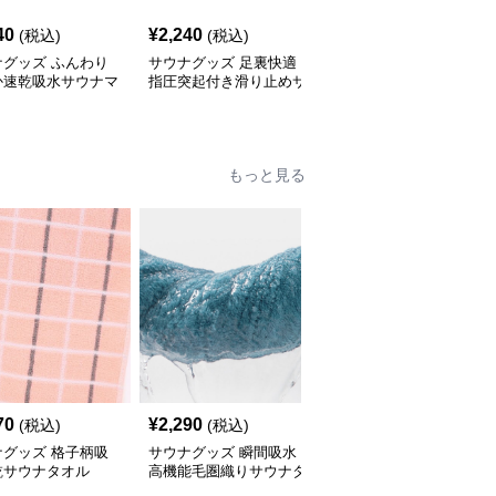
40
¥
2,240
¥
6,400
(税込)
(税込)
(税込)
ナグッズ ふんわり
サウナグッズ 足裏快適
サウナグッズ サウナマ
か速乾吸水サウナマ
指圧突起付き滑り止めサ
ット 折りたたみ式 小型
ウナマット
レジャー用 休憩マット
もっと見る
70
¥
2,290
¥
2,270
(税込)
(税込)
(税込)
ナグッズ 格子柄吸
サウナグッズ 瞬間吸水
サウナグッズ 編み込み
乾サウナタオル
高機能毛圏織りサウナタ
ライン入り高吸水サウナ
オル
タオル