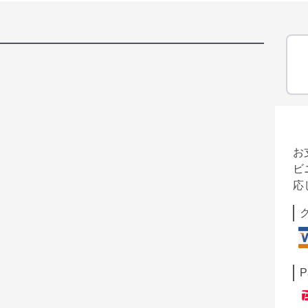
お
ビ
応
P