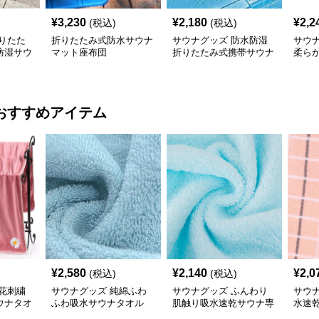
¥
3,230
¥
2,180
¥
2,2
(税込)
(税込)
りたた
折りたたみ式防水サウナ
サウナグッズ 防水防湿
サウ
防湿サウ
マット座布団
折りたたみ式携帯サウナ
柔ら
マット
ット
おすすめアイテム
¥
2,580
¥
2,140
¥
2,0
(税込)
(税込)
花刺繍
サウナグッズ 純綿ふわ
サウナグッズ ふんわり
サウ
ウナタオ
ふわ吸水サウナタオル
肌触り吸水速乾サウナ専
水速
用タオル