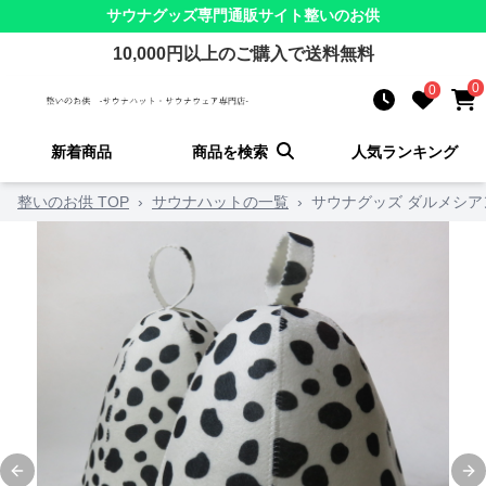
サウナグッズ
専門通販サイト
整いのお供
10,000
円以上のご購入で送料無料
0
0
新着商品
商品を検索
人気ランキング
整いのお供 TOP
›
サウナハットの一覧
›
サウナグッズ ダルメシ
Previous slide
Ne