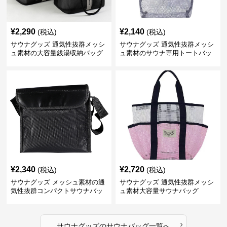
¥
2,290
¥
2,140
(税込)
(税込)
サウナグッズ 通気性抜群メッシ
サウナグッズ 通気性抜群メッシ
ュ素材の大容量銭湯収納バッグ
ュ素材のサウナ専用トートバッ
グ
¥
2,340
¥
2,720
(税込)
(税込)
サウナグッズ メッシュ素材の通
サウナグッズ 通気性抜群メッシ
気性抜群コンパクトサウナバッ
ュ素材大容量サウナバッグ
グ
›
サウナグッズ
の
サウナバッグ
一覧へ