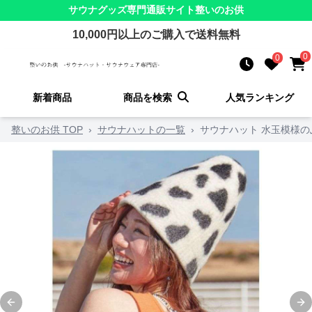
サウナグッズ
専門通販サイト
整いのお供
10,000
円以上のご購入で送料無料
0
0
新着商品
商品を検索
人気ランキング
整いのお供 TOP
›
サウナハットの一覧
›
サウナハット 水玉模様
Previous slide
Ne