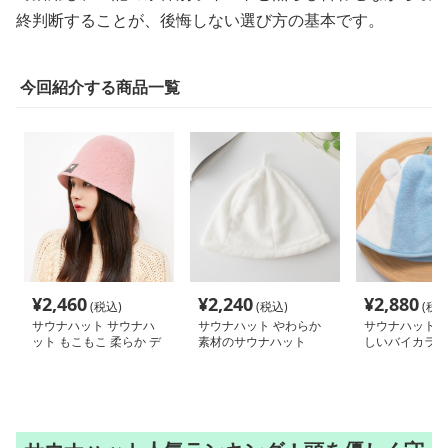
終判断することが、後悔しない選び方の基本です。
今回紹介する商品一覧
¥
2,460
¥
2,240
¥
2,880
(税込)
(税込)
(税込
サウナハット サウナハ
サウナハット やわらか
サウナハット 
ット もこもこ 柔らか デ
素材のサウナハット
しいバイカラー
ザイン
ット