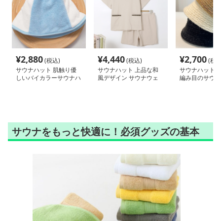
¥
2,880
¥
4,440
¥
2,700
(税込)
(税込)
(税込
サウナハット 肌触り優
サウナハット 上品な和
サウナハット 
しいバイカラーサウナハ
風デザイン サウナウェ
編み目のサウナ
ット
ア 上下セット
サウナをもっと快適に！必須グッズの基本