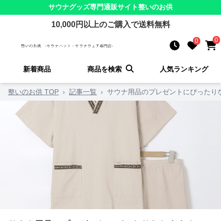
サウナグッズ
専門通販サイト
整いのお供
10,000
円以上のご購入で送料無料
0
0
新着商品
商品を検索
人気ランキング
整いのお供 TOP
›
記事一覧
›
サウナ用品のプレゼントにぴったり