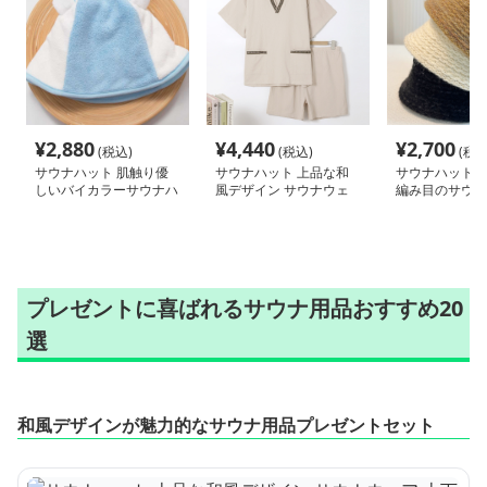
¥
2,880
¥
4,440
¥
2,700
(税込)
(税込)
(税込
サウナハット 肌触り優
サウナハット 上品な和
サウナハット 
しいバイカラーサウナハ
風デザイン サウナウェ
編み目のサウナ
ット
ア 上下セット
プレゼントに喜ばれるサウナ用品おすすめ20
選
和風デザインが魅力的なサウナ用品プレゼントセット