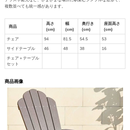
複数並べても統一感があります。
高さ
幅
奥行き
座面高さ
商品
(cm)
(cm)
(cm)
(cm)
チェア
94
81.5
54.5
53
サイドテーブル
46
48
38
16
チェア＋テーブル
セット
商品画像