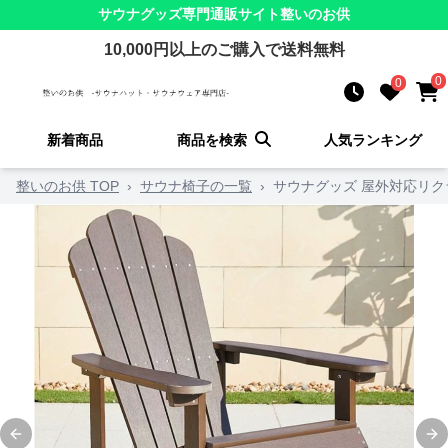
サウナグッズ
専門通販サイト
整いのお供
10,000
円以上のご購入で送料無料
0
0
新着商品
商品を検索
人気ランキング
整いのお供 TOP
›
サウナ椅子の一覧
›
サウナグッズ 屋外対応リ
Previous slide
Ne