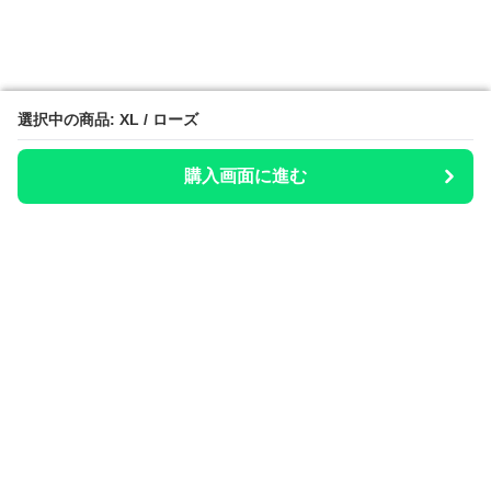
選択中の商品: XL / ローズ
選択中の商品: XL / ローズ
購入画面に進む
購入画面に進む
整いのお供
について