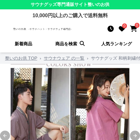
サウナグッズ
専門通販サイト
整いのお供
10,000
円以上のご購入で送料無料
0
0
新着商品
商品を検索
人気ランキング
整いのお供 TOP
›
サウナウェア の一覧
›
サウナグッズ 和柄刺繍
Previous slide
Ne