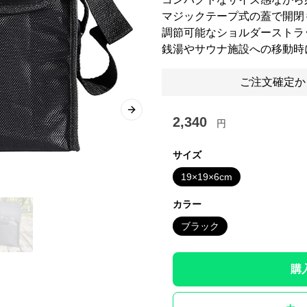
マジックテープ式の蓋で開閉
調節可能なショルダーストラ
銭湯やサウナ施設への移動時
ご注文確定か
Next slide
2,340
円
サイズ
19×19×6cm
カラー
ブラック
購