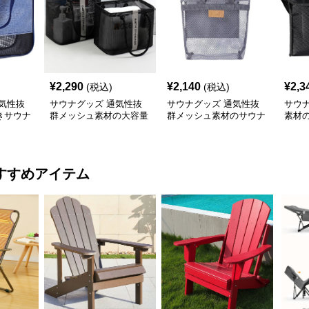
¥
2,290
¥
2,140
¥
2,3
(税込)
(税込)
気性抜
サウナグッズ 通気性抜
サウナグッズ 通気性抜
サウ
きサウナ
群メッシュ素材の大容量
群メッシュ素材のサウナ
素材
銭湯収納バッグ
専用トートバッグ
クト
すすめアイテム