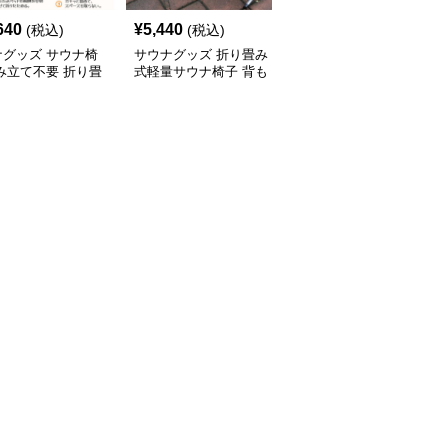
640
¥
5,440
¥
6,240
(税込)
(税込)
(税込)
ナグッズ サウナ椅
サウナグッズ 折り畳み
サウナグッズ サウナ椅
み立て不要 折り畳
式軽量サウナ椅子 背も
子 折り畳みサウナ椅子
サウナ椅子 携帯用
たれ付き携帯型
軽量携帯型 背もたれな
用ベッド
し おしゃれ