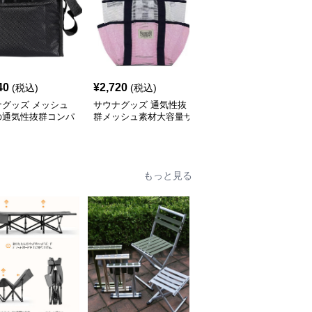
40
¥
2,720
¥
2,110
(税込)
(税込)
(税込)
ナグッズ メッシュ
サウナグッズ 通気性抜
サウナグッズ 防水メッ
の通気性抜群コンパ
群メッシュ素材大容量サ
シュ巾着式サウナバッグ
サウナバッグ
ウナバッグ
もっと見る