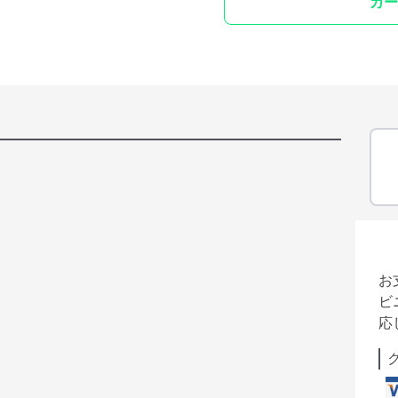
カー
お
ビ
応