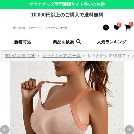
サウナグッズ
専門通販サイト
整いのお供
10,000
円以上のご購入で送料無料
0
0
新着商品
商品を検索
人気ランキング
整いのお供 TOP
›
サウナウェア の一覧
›
サウナグッズ 快適フィ
Previous slide
Ne