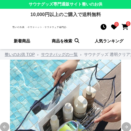
サウナグッズ
専門通販サイト
整いのお供
10,000
円以上のご購入で送料無料
0
0
新着商品
商品を検索
人気ランキング
整いのお供 TOP
›
サウナバッグの一覧
›
サウナグッズ 透明クリ
Previous slide
Ne