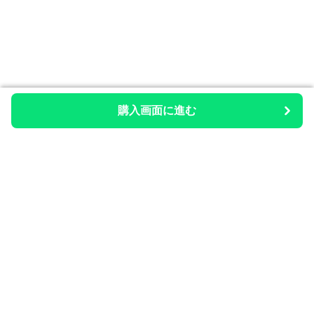
購入画面に進む
購入画面に進む
整いのお供
について