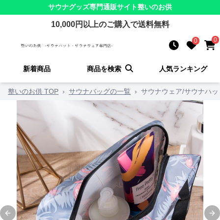
サウナグッズ
専門通販サイト
整いのお供
10,000
円以上のご購入で送料無料
0
0
新着商品
商品を検索
人気ランキング
整いのお供 TOP
›
サウナバッグの一覧
›
サウナウェア/サウナハ
Previous slide
Ne