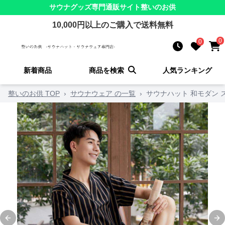
サウナグッズ
専門通販サイト
整いのお供
10,000
円以上のご購入で送料無料
0
0
新着商品
商品を検索
人気ランキング
整いのお供 TOP
›
サウナウェア の一覧
›
サウナハット 和モダン 
Previous slide
Ne