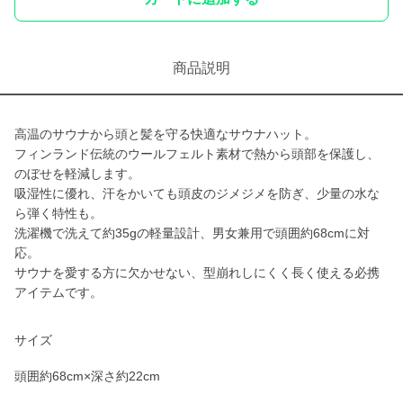
商品説明
高温のサウナから頭と髪を守る快適なサウナハット。
フィンランド伝統のウールフェルト素材で熱から頭部を保護し、
のぼせを軽減します。
吸湿性に優れ、汗をかいても頭皮のジメジメを防ぎ、少量の水な
ら弾く特性も。
洗濯機で洗えて約35gの軽量設計、男女兼用で頭囲約68cmに対
応。
サウナを愛する方に欠かせない、型崩れしにくく長く使える必携
アイテムです。
サイズ
頭囲約68cm×深さ約22cm