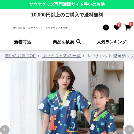
サウナグッズ
専門通販サイト
整いのお供
10,000
円以上のご購入で送料無料
0
0
新着商品
商品を検索
人気ランキング
整いのお供 TOP
›
サウナウェア の一覧
›
サウナハット 恐竜柄リ
Previous slide
Ne