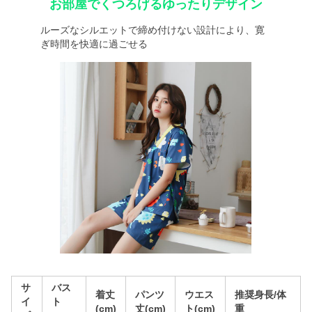
お部屋でくつろげるゆったりデザイン
ルーズなシルエットで締め付けない設計により、寛
ぎ時間を快適に過ごせる
サ
バス
着丈
パンツ
ウエス
推奨身長/体
イ
ト
(cm)
丈(cm)
ト(cm)
重