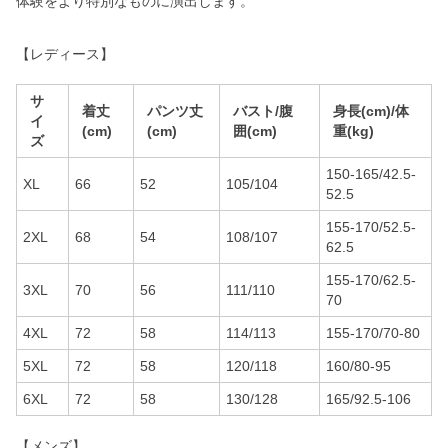
体験をより特別なものに演出します。
【レディース】
サ
着丈
パンツ丈
バスト/腹
身長(cm)/体
イ
(cm)
(cm)
囲(cm)
重(kg)
ズ
150-165/42.5-
XL
66
52
105/104
52.5
155-170/52.5-
2XL
68
54
108/107
62.5
155-170/62.5-
3XL
70
56
111/110
70
4XL
72
58
114/113
155-170/70-80
5XL
72
58
120/118
160/80-95
6XL
72
58
130/128
165/92.5-106
【メンズ】