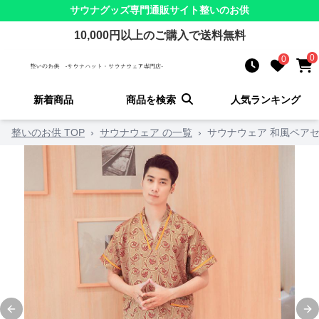
サウナグッズ
専門通販サイト
整いのお供
10,000
円以上のご購入で送料無料
0
0
新着商品
商品を検索
人気ランキング
整いのお供 TOP
›
サウナウェア の一覧
›
サウナウェア 和風ペアセ
Previous slide
Ne