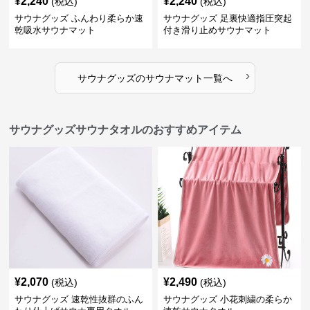
¥
2,240
¥
2,240
(税込)
(税込)
サウナグッズ ふんわり柔らか速
サウナグッズ 足裏快適指圧突起
乾吸水サウナマット
付き滑り止めサウナマット
›
サウナグッズ
の
サウナマット
一覧へ
サウナグッズサウナタオルのおすすめアイテム
¥
2,070
¥
2,490
(税込)
(税込)
サウナグッズ 速乾性抜群のふん
サウナグッズ 小花刺繍の柔らか