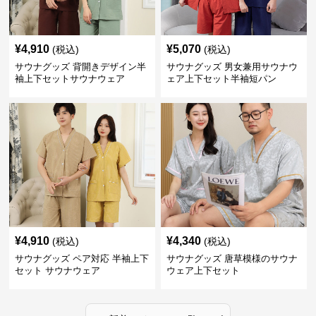
¥
4,910
¥
5,070
(税込)
(税込)
サウナグッズ 背開きデザイン半
サウナグッズ 男女兼用サウナウ
袖上下セットサウナウェア
ェア上下セット半袖短パン
¥
4,910
¥
4,340
(税込)
(税込)
サウナグッズ ペア対応 半袖上下
サウナグッズ 唐草模様のサウナ
セット サウナウェア
ウェア上下セット