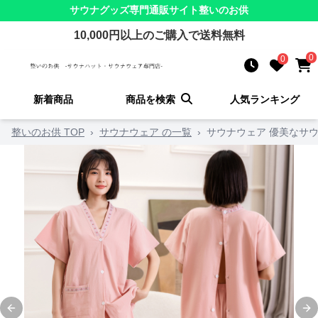
サウナグッズ
専門通販サイト
整いのお供
10,000
円以上のご購入で送料無料
0
0
新着商品
商品を検索
人気ランキング
整いのお供 TOP
›
サウナウェア の一覧
›
サウナウェア 優美なサ
Previous slide
Ne