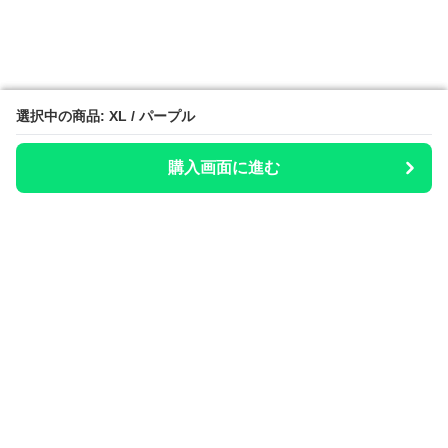
選択中の商品: XL / パープル
選択中の商品: XL / パープル
購入画面に進む
購入画面に進む
整いのお供
について