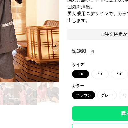
囲気を演出。
男女兼用のデザインで、カッ
出します。
ご注文確定か
Next slide
5,360
円
サイズ
3X
4X
5X
カラー
ブラウン
グレー
サ
購