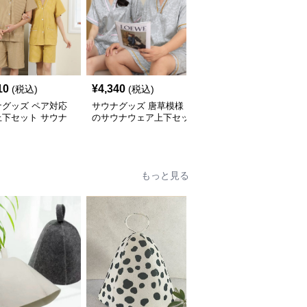
10
¥
4,340
¥
4,820
(税込)
(税込)
(税込)
ナグッズ ペア対応
サウナグッズ 唐草模様
サウナグッズ 男女兼用
上下セット サウナ
のサウナウェア上下セッ
刺繍装飾付きVネックサ
ア
ト
ウナウェア上下セット
もっと見る