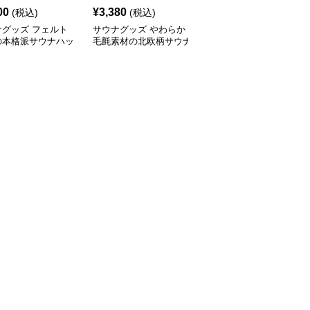
00
¥
3,380
¥
5,000
(税込)
(税込)
(税込)
ナグッズ フェルト
サウナグッズ やわらか
サウナグッズ 通気性抜
の本格派サウナハッ
毛氈素材の北欧柄サウナ
群メッシュ素材のサウナ
ハット
ハット