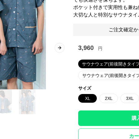
ポケット付きで実用性も兼ね
大切な人と特別なサウナタイ
ご注文確定か
3,960
円
Next slide
サウナウェア(前後開きタイプ
サウナウェア(前後開きタイ
サイズ
XL
2XL
3XL
購
カー