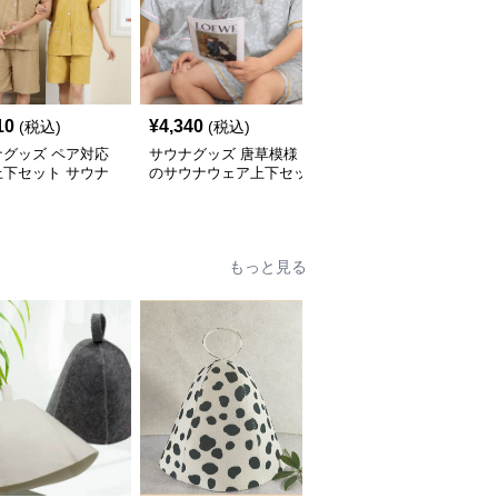
10
¥
4,340
¥
4,820
(税込)
(税込)
(税込)
ナグッズ ペア対応
サウナグッズ 唐草模様
サウナグッズ 男女兼用
上下セット サウナ
のサウナウェア上下セッ
刺繍装飾付きVネックサ
ア
ト
ウナウェア上下セット
もっと見る