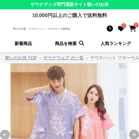
サウナグッズ
専門通販サイト
整いのお供
10,000
円以上のご購入で送料無料
0
0
新着商品
商品を検索
人気ランキング
整いのお供 TOP
›
サウナウェア の一覧
›
サウナハット フローラ
Previous slide
Ne