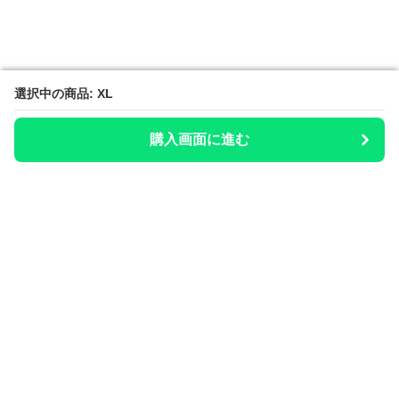
選択中の商品: XL
選択中の商品: XL
購入画面に進む
購入画面に進む
整いのお供
について