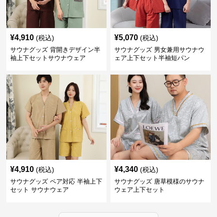
¥
4,910
¥
5,070
(税込)
(税込)
サウナグッズ 背開きデザイン半
サウナグッズ 男女兼用サウナウ
袖上下セットサウナウェア
ェア上下セット半袖短パン
¥
4,910
¥
4,340
(税込)
(税込)
サウナグッズ ペア対応 半袖上下
サウナグッズ 唐草模様のサウナ
セット サウナウェア
ウェア上下セット