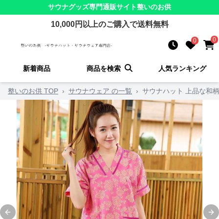
サウナグッズ
専門通販サイト
整いのお供
10,000
円以上のご購入で送料無料
0
0
新着商品
商品を検索
人気ランキング
整いのお供 TOP
›
サウナウェア の一覧
›
サウナハット 上品な和柄
Previous slide
Ne