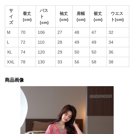
サ
バス
着丈
袖丈
肩幅
裾丈
ウエス
イ
ト
(cm)
(cm)
(cm)
(cm)
ト(cm)
ズ
(cm)
M
70
106
27
48
47
32
L
72
110
28
49
49
34
XL
74
120
29
50
50
36
XXL
78
130
33
56
58
38
商品画像