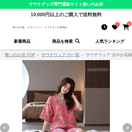
サウナグッズ
専門通販サイト
整いのお供
10,000
円以上のご購入で送料無料
0
0
新着商品
商品を検索
人気ランキング
整いのお供 TOP
›
サウナウェア の一覧
›
サウナウェア 涼やか花模
Previous slide
Ne