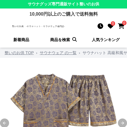
サウナグッズ
専門通販サイト
整いのお供
10,000
円以上のご購入で送料無料
0
0
新着商品
商品を検索
人気ランキング
整いのお供 TOP
›
サウナウェア の一覧
›
サウナハット 高級和風
Previous slide
Ne