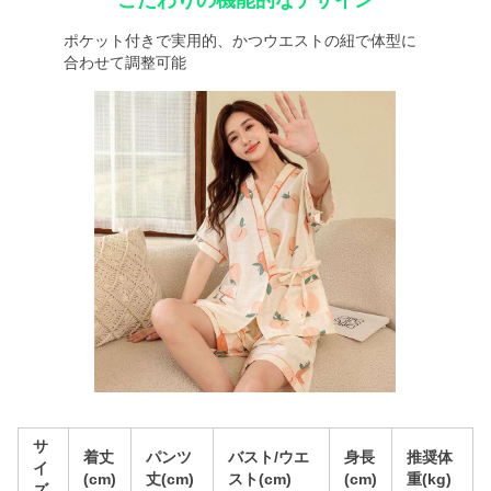
こだわりの機能的なデザイン
ポケット付きで実用的、かつウエストの紐で体型に
合わせて調整可能
サ
着丈
パンツ
バスト/ウエ
身長
推奨体
イ
(cm)
丈(cm)
スト(cm)
(cm)
重(kg)
ズ