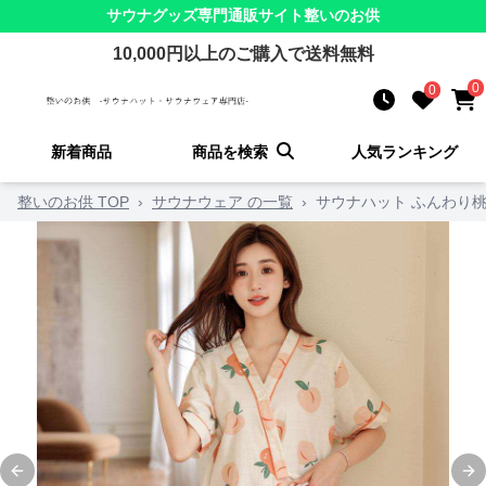
サウナグッズ
専門通販サイト
整いのお供
10,000
円以上のご購入で送料無料
0
0
新着商品
商品を検索
人気ランキング
整いのお供 TOP
›
サウナウェア の一覧
›
サウナハット ふんわり
Previous slide
Ne