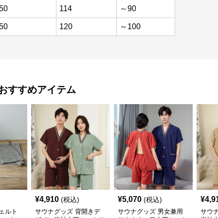
50
114
～90
50
120
～100
おすすめアイテム
¥
4,910
¥
5,070
¥
4,9
(税込)
(税込)
ェルト
サウナグッズ 背開きデ
サウナグッズ 男女兼用
サウ