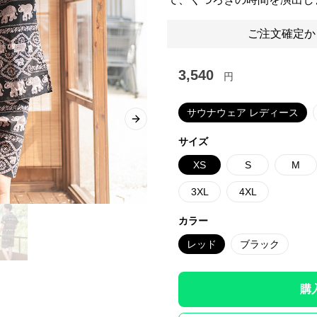
ご注文確定か
3,540
円
サウナウェア レディース
Next slide
サイズ
XS
S
M
3XL
4XL
カラー
レッド
ブラック
購