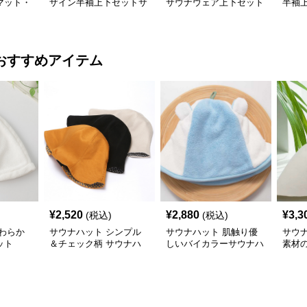
マット・
ザイン半袖上下セットサ
サウナウェア上下セット
半袖
ウナウェア
半袖短パン
ウェ
おすすめアイテム
¥
2,520
¥
2,880
¥
3,3
(税込)
(税込)
わらか
サウナハット シンプル
サウナハット 肌触り優
サウ
ット
＆チェック柄 サウナハ
しいバイカラーサウナハ
素材
ット
ット
ト