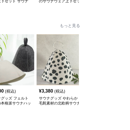
上下セット サウナ
のサウナウェア上下セッ
刺繍装飾付きVネックサ
ア
ト
ウナウェア上下セット
もっと見る
00
¥
3,380
¥
5,000
(税込)
(税込)
(税込)
ナグッズ フェルト
サウナグッズ やわらか
サウナグッズ 通気性抜
の本格派サウナハッ
毛氈素材の北欧柄サウナ
群メッシュ素材のサウナ
ハット
ハット