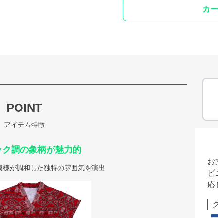
カー
POINT
アイテム特徴
ック調の象柄が魅力的
お
模様が調和した独特の雰囲気を演出
ビ
応