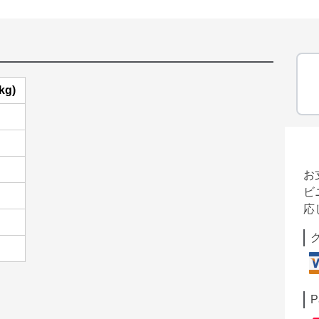
g)
お
ビ
応
P