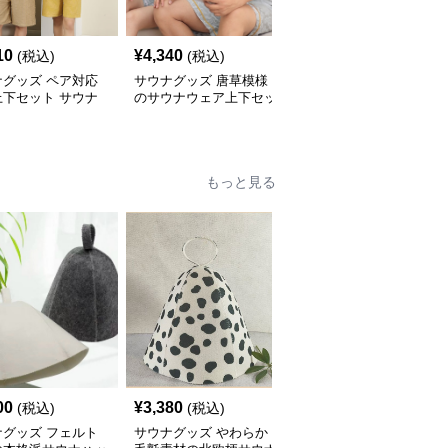
10
¥
4,340
¥
4,820
(税込)
(税込)
(税込)
ナグッズ ペア対応
サウナグッズ 唐草模様
サウナグッズ 男女兼用
上下セット サウナ
のサウナウェア上下セッ
刺繍装飾付きVネックサ
ア
ト
ウナウェア上下セット
もっと見る
00
¥
3,380
¥
5,000
(税込)
(税込)
(税込)
ナグッズ フェルト
サウナグッズ やわらか
サウナグッズ 通気性抜