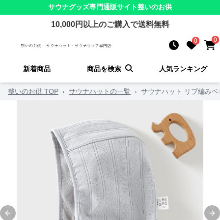
サウナグッズ
専門通販サイト
整いのお供
10,000
円以上のご購入で送料無料
0
0
新着商品
商品を検索
人気ランキング
整いのお供 TOP
›
サウナハットの一覧
›
サウナハット リブ編み
Previous slide
Ne