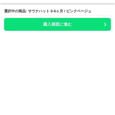
選択中の商品: サウナハット 0-6ヶ月 / ピンクベージュ
選択中の商品: サウナハット 0-6ヶ月 / ピンクベージュ
購入画面に進む
購入画面に進む
整いのお供
について
会社概要