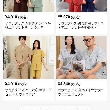
¥
4,910
¥
5,070
(税込)
(税込)
サウナグッズ 背開きデザイン半
サウナグッズ 男女兼用サウナウ
袖上下セットサウナウェア
ェア上下セット半袖短パン
¥
4,910
¥
4,340
(税込)
(税込)
サウナグッズ ペア対応 半袖上下
サウナグッズ 唐草模様のサウナ
セット サウナウェア
ウェア上下セット