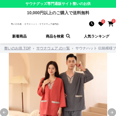
サウナグッズ
専門通販サイト
整いのお供
10,000
円以上のご購入で送料無料
0
0
新着商品
商品を検索
人気ランキング
整いのお供 TOP
›
サウナウェア の一覧
›
サウナハット 伝統模様
Previous slide
Ne