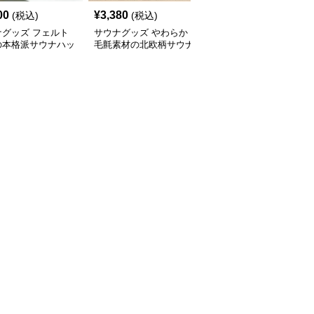
00
¥
3,380
¥
5,000
(税込)
(税込)
(税込)
ナグッズ フェルト
サウナグッズ やわらか
サウナグッズ 通気性抜
の本格派サウナハッ
毛氈素材の北欧柄サウナ
群メッシュ素材のサウナ
ハット
ハット