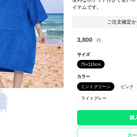
イテムです。
ご注文確定か
3,800
円
Next slide
サイズ
75×110cm
カラー
ミントグリーン
ピンク
ライトグレー
購
カー