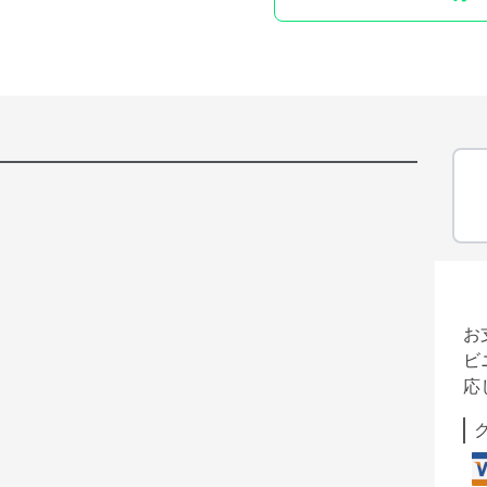
お
ビ
応