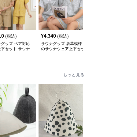
10
¥
4,340
¥
4,820
(税込)
(税込)
(税込)
ナグッズ ペア対応
サウナグッズ 唐草模様
サウナグッズ 男女兼用
上下セット サウナ
のサウナウェア上下セッ
刺繍装飾付きVネックサ
ア
ト
ウナウェア上下セット
もっと見る