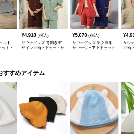
¥
4,910
¥
5,070
¥
4,9
(税込)
(税込)
ェルト
サウナグッズ 背開きデ
サウナグッズ 男女兼用
サウ
マット・
ザイン半袖上下セットサ
サウナウェア上下セット
半袖
ウナウェア
半袖短パン
ウェ
おすすめアイテム