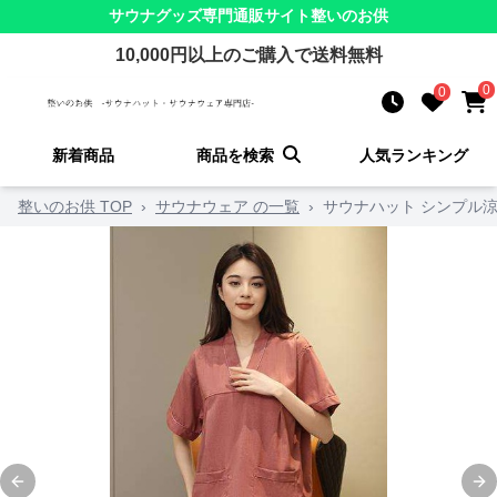
サウナグッズ
専門通販サイト
整いのお供
10,000
円以上のご購入で送料無料
0
0
新着商品
商品を検索
人気ランキング
整いのお供 TOP
›
サウナウェア の一覧
›
サウナハット シンプル
Previous slide
Ne