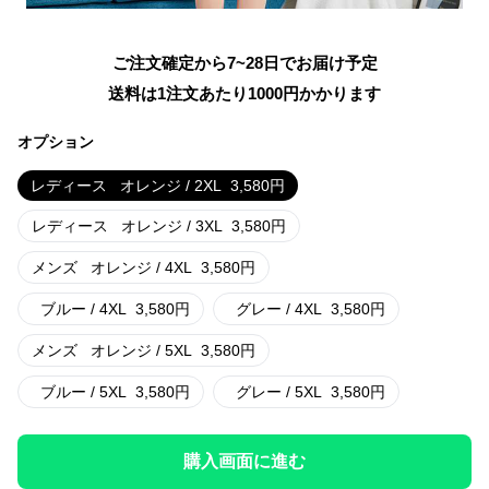
ご注文確定から7~28日でお届け予定
送料は1注文あたり
1000
円かかります
オプション
レディース
オレンジ / 2XL
3,580
円
レディース
オレンジ / 3XL
3,580
円
メンズ
オレンジ / 4XL
3,580
円
ブルー / 4XL
3,580
円
グレー / 4XL
3,580
円
メンズ
オレンジ / 5XL
3,580
円
ブルー / 5XL
3,580
円
グレー / 5XL
3,580
円
購入画面に進む