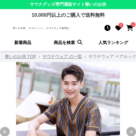
サウナグッズ
専門通販サイト
整いのお供
10,000
円以上のご購入で送料無料
0
0
新着商品
商品を検索
人気ランキング
整いのお供 TOP
›
サウナウェア の一覧
›
サウナウェア ペアルック
Previous slide
Ne