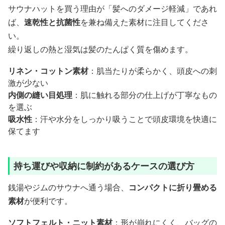
サウナハットを買う理由が「髪へのダメージ軽減」であれ
ば、
速乾性と抗菌性
を兼ね備えた素材に注目してくださ
い。
繰り返しの熱と湿気は髪のたんぱく質を傷めます。
リネン・コットン素材
：肌当たりが柔らかく、頭皮への刺
激が少ない
内側の縫い目処理
：肌に触れる部分の仕上げが丁寧なもの
を選ぶ
吸水性
：汗や水分をしっかり吸うことで頭皮環境を快適に
保てます
持ち運びや収納に制約があるケースの選び方
銭湯やジムのサウナへ通う場合、
コンパクトに折り畳める
素材
が便利です。
ソフトフェルト・ニット素材
：形が崩れにくく、バッグの