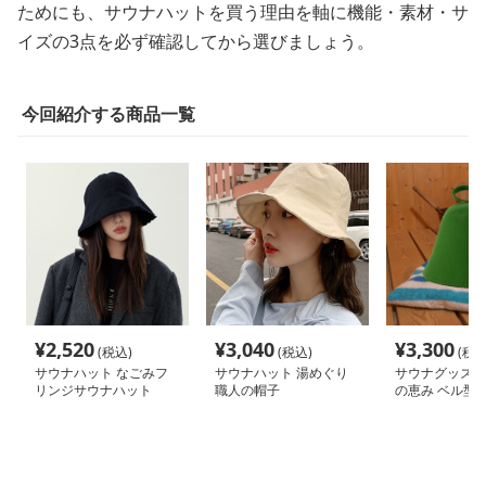
ためにも、サウナハットを買う理由を軸に機能・素材・サ
イズの3点を必ず確認してから選びましょう。
今回紹介する商品一覧
¥
2,520
¥
3,040
¥
3,300
(税込)
(税込)
(税込
サウナハット なごみフ
サウナハット 湯めぐり
サウナグッズ 
リンジサウナハット
職人の帽子
の恵み ベル型
ット