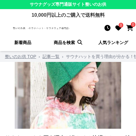
サウナグッズ
専門通販サイト
整いのお供
10,000
円以上のご購入で送料無料
0
0
新着商品
商品を検索
人気ランキング
整いのお供 TOP
›
記事一覧
›
サウナハットを買う理由が分かる！