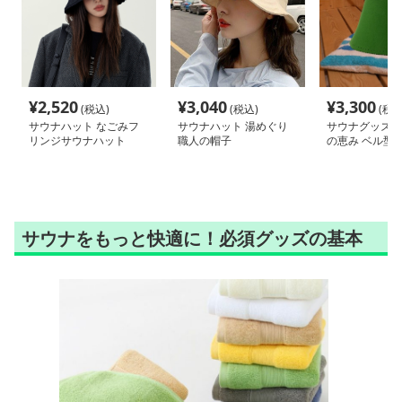
¥
2,520
¥
3,040
¥
3,300
(税込)
(税込)
(税込
サウナハット なごみフ
サウナハット 湯めぐり
サウナグッズ 
リンジサウナハット
職人の帽子
の恵み ベル型
ット
サウナをもっと快適に！必須グッズの基本