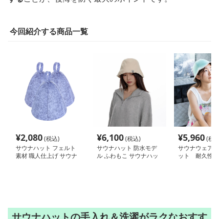
今回紹介する商品一覧
¥
2,080
¥
6,100
¥
5,960
(税込)
(税込)
(税込
サウナハット フェルト
サウナハット 防水モデ
サウナウェア/
素材 職人仕上げ サウナ
ル ふわもこ サウナハッ
ット 耐久性抜
ハット
ト
サウナハット
サウナハットの手入れ＆洗濯がラクなおすす