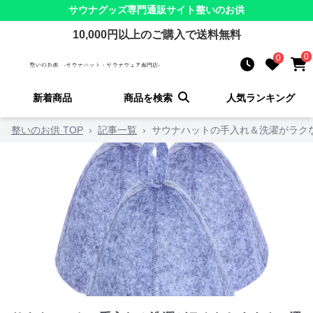
サウナグッズ
専門通販サイト
整いのお供
10,000
円以上のご購入で送料無料
0
0
新着商品
商品を検索
人気ランキング
整いのお供 TOP
›
記事一覧
›
サウナハットの手入れ＆洗濯がラクな