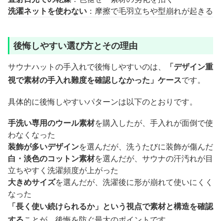
洗濯ネットを使わない
：摩擦で毛羽立ちや型崩れが起きる
後悔しやすい選び方とその理由
サウナハットの手入れで後悔しやすいのは、
「デザイン重
視で素材の手入れ難度を確認しなかった」ケース
です。
具体的に後悔しやすいパターンは以下のとおりです。
手洗い専用のウール素材
を購入したが、手入れが面倒で使
わなくなった
装飾が多いデザイン
を選んだが、洗うたびに装飾が傷んだ
白・淡色のコットン素材
を選んだが、サウナの汗汚れが目
立ちやすく洗濯頻度が上がった
大きめサイズ
を選んだが、洗濯後に形が崩れて使いにくく
なった
「長く使い続けられるか」という視点で素材と構造を確認
する
ことが、後悔を防ぐ最大のポイントです。