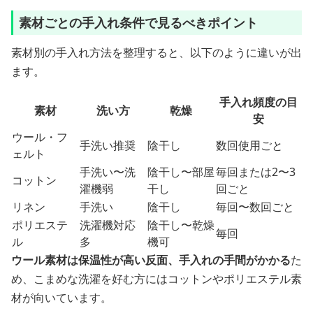
素材ごとの手入れ条件で見るべきポイント
素材別の手入れ方法を整理すると、以下のように違いが出
ます。
手入れ頻度の目
素材
洗い方
乾燥
安
ウール・フ
手洗い推奨
陰干し
数回使用ごと
ェルト
手洗い〜洗
陰干し〜部屋
毎回または2〜3
コットン
濯機弱
干し
回ごと
リネン
手洗い
陰干し
毎回〜数回ごと
ポリエステ
洗濯機対応
陰干し〜乾燥
毎回
ル
多
機可
ウール素材は保温性が高い反面、手入れの手間がかかる
た
め、こまめな洗濯を好む方にはコットンやポリエステル素
材が向いています。