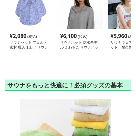
¥
2,080
¥
6,100
¥
5,960
(税込)
(税込)
(税込
サウナハット フェルト
サウナハット 防水モデ
サウナウェア/
素材 職人仕上げ サウナ
ル ふわもこ サウナハッ
ット 耐久性抜
ハット
ト
サウナハット
サウナをもっと快適に！必須グッズの基本