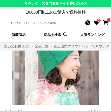
サウナグッズ
専門通販サイト
整いのお供
10,000
円以上のご購入で送料無料
0
0
新着商品
商品を検索
人気ランキング
整いのお供 TOP
›
記事一覧
›
富士山型のサウナハットでサウナタ