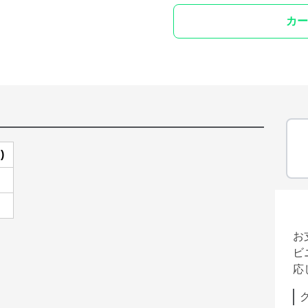
カー
)
お
ビ
応