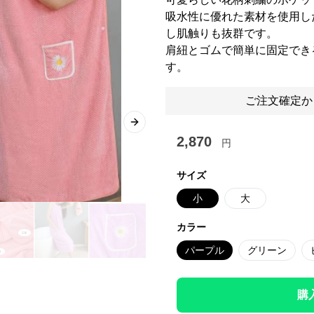
吸水性に優れた素材を使用し
し肌触りも抜群です。
肩紐とゴムで簡単に固定でき
す。
ご注文確定か
Next slide
2,870
円
サイズ
小
大
カラー
パープル
グリーン
購