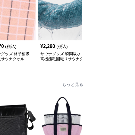
70
¥
2,290
¥
2,270
(税込)
(税込)
(税込)
ナグッズ 格子柄吸
サウナグッズ 瞬間吸水
サウナグッズ 編み込み
乾サウナタオル
高機能毛圏織りサウナタ
ライン入り高吸水サウナ
オル
タオル
もっと見る