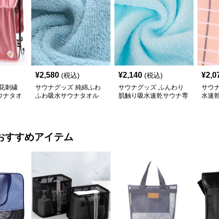
¥
2,580
¥
2,140
¥
2,0
(税込)
(税込)
花刺繍
サウナグッズ 純綿ふわ
サウナグッズ ふんわり
サウ
ウナタオ
ふわ吸水サウナタオル
肌触り吸水速乾サウナ専
水速
用タオル
おすすめアイテム