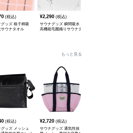
70
¥
2,290
¥
2,270
(税込)
(税込)
(税込)
ナグッズ 格子柄吸
サウナグッズ 瞬間吸水
サウナグッズ 編み込み
乾サウナタオル
高機能毛圏織りサウナタ
ライン入り高吸水サウナ
オル
タオル
もっと見る
40
¥
2,720
¥
2,110
(税込)
(税込)
(税込)
ナグッズ メッシュ
サウナグッズ 通気性抜
サウナグッズ 防水メッ