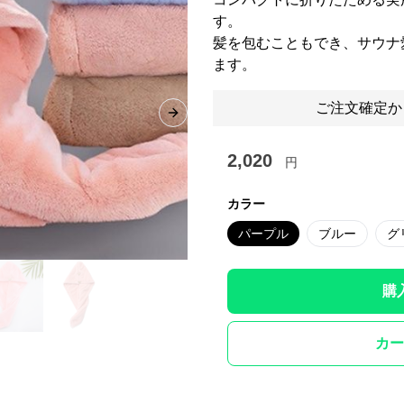
す。
髪を包むこともでき、サウナ
ます。
ご注文確定か
Next slide
2,020
円
カラー
パープル
ブルー
グ
購
カー