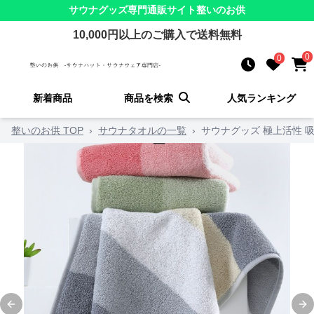
サウナグッズ
専門通販サイト
整いのお供
10,000
円以上のご購入で送料無料
0
0
新着商品
商品を検索
人気ランキング
整いのお供 TOP
›
サウナタオルの一覧
›
サウナグッズ 極上活性 
Previous slide
Ne