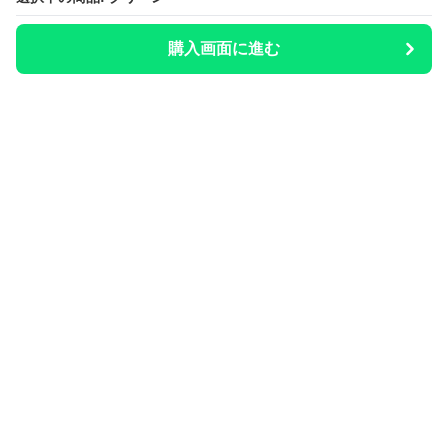
購入画面に進む
購入画面に進む
整いのお供
について
会社概要
利用規約